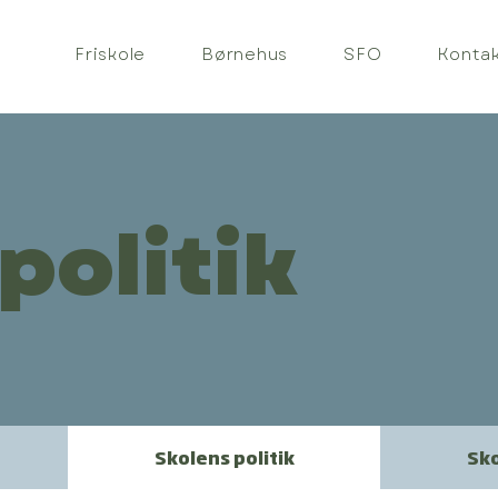
Friskole
Børnehus
SFO
Konta
politik
Skolens politik
Sk