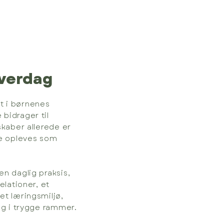
hverdag
t i børnenes
bidrager til
skaber allerede er
le opleves som
en daglig praksis,
elationer, et
et læringsmiljø,
ng i trygge rammer.