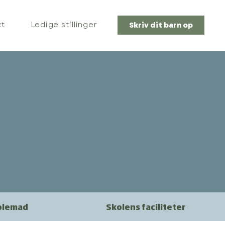
kt
Ledige stillinger
Skriv dit barn op
olemad
Skolens faciliteter