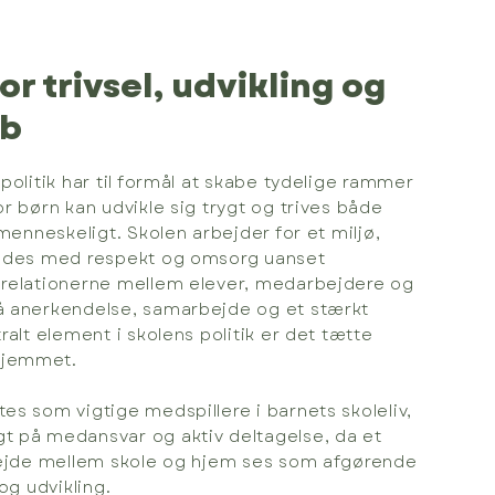
r trivsel, udvikling og
ab
politik har til formål at skabe tydelige rammer
r børn kan udvikle sig trygt og trives både
 menneskeligt. Skolen arbejder for et miljø,
mødes med respekt og omsorg uanset
 relationerne mellem elever, medarbejdere og
å anerkendelse, samarbejde og et stærkt
ralt element i skolens politik er det tætte
hjemmet.
es som vigtige medspillere i barnets skoleliv,
t på medansvar og aktiv deltagelse, da et
rbejde mellem skole og hjem ses som afgørende
 og udvikling.