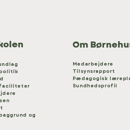
kolen
Om Børnehu
Medarbejdere
undlag
Tilsynsrapport
politik
Pædagogisk lærepl
ad
Sundhedsprofil
faciliteter
jdere
lsen
et
 baggrund og