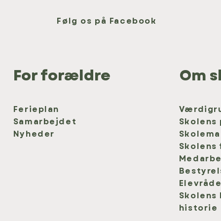
Følg os på Facebook
For forældre
Om s
Ferieplan
Værdigr
Samarbejdet
Skolens 
Nyheder
Skolem
Skolens 
Medarbe
Bestyre
Elevråd
Skolens
historie