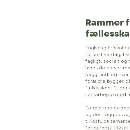
Rammer fo
fællessk
Fuglsang Friskoles 
for en hverdag, hvo
fagligt, socialt og
hvor alle elever 
baggrund, og hvor
forældre bygger p
fællesskab. Et cent
samarbejde med 
Forældrene betragt
og der lægges væg
tillidsfuldt sama
for barnets trivsel